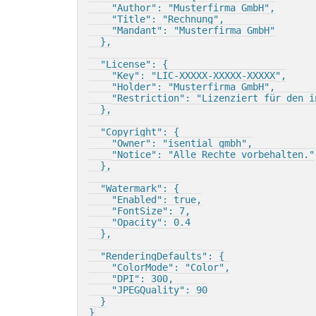
"Author"
:
"Musterfirma GmbH"
,
"Title"
:
"Rechnung"
,
"Mandant"
:
"Musterfirma GmbH"
}
,
"License"
:
{
"Key"
:
"LIC-XXXXX-XXXXX-XXXXX"
,
"Holder"
:
"Musterfirma GmbH"
,
"Restriction"
:
"Lizenziert für den i
}
,
"Copyright"
:
{
"Owner"
:
"isential gmbh"
,
"Notice"
:
"Alle Rechte vorbehalten."
}
,
"Watermark"
:
{
"Enabled"
:
true
,
"FontSize"
:
7
,
"Opacity"
:
0.4
}
,
"RenderingDefaults"
:
{
"ColorMode"
:
"Color"
,
"DPI"
:
300
,
"JPEGQuality"
:
90
}
}