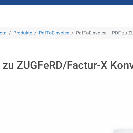
ota
Produkte
PdfToEInvoice
PdfToEInvoice – PDF zu Z
 zu ZUGFeRD/Factur-X Konv