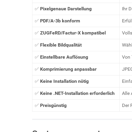
✅
Pixelgenaue Darstellung
Ihr 
✅
PDF/A-3b konform
Erfü
✅
ZUGFeRD/Factur-X kompatibel
Voll
✅
Flexible Bildqualität
Wähl
✅
Einstellbare Auflösung
Von 
✅
Komprimierung anpassbar
JPEG
✅
Keine Installation nötig
Einf
✅
Keine .NET-Installation erforderlich
Alle
✅
Preisgünstig
Der 