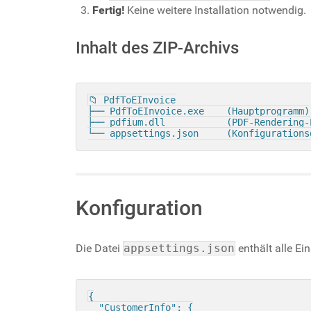
Fertig!
Keine weitere Installation notwendig.
Inhalt des ZIP-Archivs
📁 PdfToEInvoice

├── PdfToEInvoice.exe    (Hauptprogramm)

├── pdfium.dll           (PDF-Rendering-E
Konfiguration
Die Datei
appsettings.json
enthält alle Ei
{
"CustomerInfo"
:
{