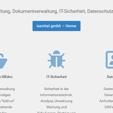
ng, Dokumentverwaltung, IT-Sicherheit, Datenschutz, S
isential gmbh – Home
m ISEdoc
IT-Sicherheit
Dat
rwaltung
Sicherheit in der
Daten
ändiges
Informationstechnik.
Daten
 "Add-on"
Analyse, Umsetzung
Anforder
stehende
Wartung und
DSGVO
oder
Schulungen. Partner von