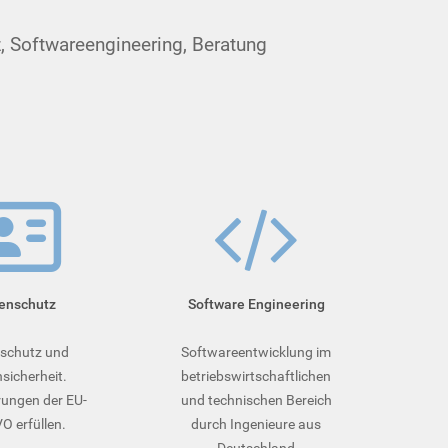
oft­ware­en­gi­nee­ring, Beratung
enschutz
Soft­ware­ Engineering
schutz und
Softwareentwicklung im
sicherheit.
betriebswirtschaftlichen
ungen der EU-
und technischen Bereich
 erfüllen.
durch Ingenieure aus
Deutschland