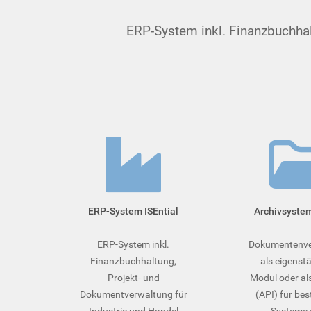
ERP-System inkl. Finanzbuchhaltu
ERP-System ISEntial
Archivsyste
ERP-System inkl.
Dokumentenve
Finanzbuchhaltung,
als eigenst
Projekt- und
Modul oder als
Dokumentverwaltung für
(API) für be
Industrie und Handel
Systeme 