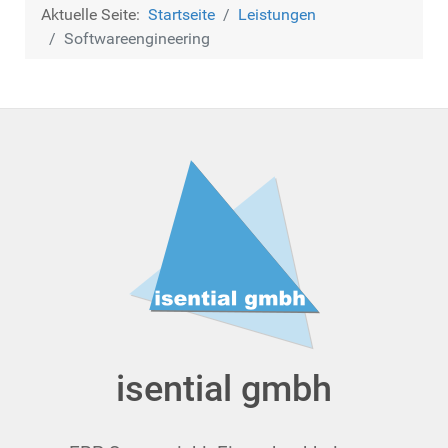
Aktuelle Seite:
Startseite
Leistungen
Soft­ware­en­gi­nee­ring
isential gmbh