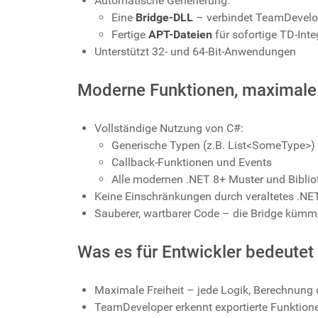
Automatische Generierung:
Eine
Bridge-DLL
– verbindet TeamDevelop
Fertige
APT-Dateien
für sofortige TD-Inte
Unterstützt 32- und 64-Bit-Anwendungen
Moderne Funktionen, maximale
Vollständige Nutzung von C#:
Generische Typen (z.B. List<SomeType>)
Callback-Funktionen und Events
Alle modernen .NET 8+ Muster und Bibli
Keine Einschränkungen durch veraltetes .NE
Sauberer, wartbarer Code – die Bridge kümme
Was es für Entwickler bedeutet
Maximale Freiheit – jede Logik, Berechnung 
TeamDeveloper erkennt exportierte Funktion