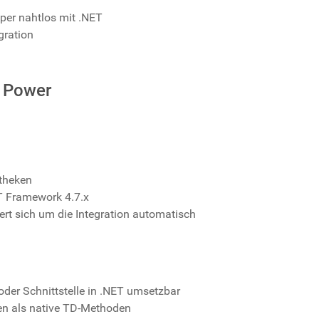
er nahtlos mit .NET
gration
 Power
otheken
T Framework 4.7.x
rt sich um die Integration automatisch
oder Schnittstelle in .NET umsetzbar
en als native TD-Methoden