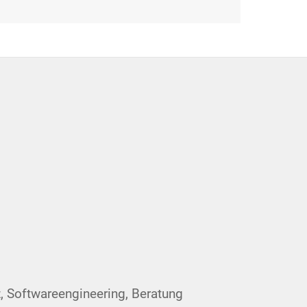
oft­ware­en­gi­nee­ring, Beratung