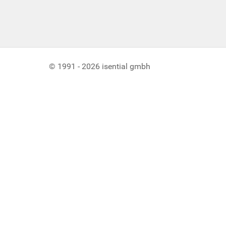
© 1991 - 2026 isential gmbh
Benutzereinstellungen für Cookies
Wir verwenden Cookies, um sicherzustellen, dass Sie die best