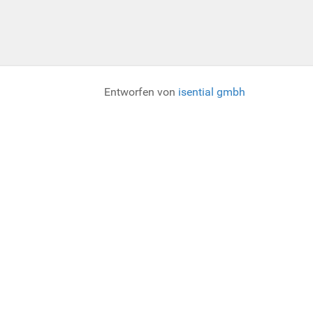
Entworfen von
isential gmbh
ung von Cookies ablehnen, kann diese Webseite möglicherweise