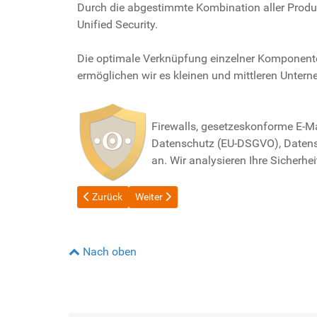
Durch die abgestimmte Kombination aller Produk
Unified Security.
Die optimale Verknüpfung einzelner Komponenten 
ermöglichen wir es kleinen und mittleren Untern
Firewalls, gesetzeskonforme E-Ma
Datenschutz (EU-DSGVO), Datensic
an. Wir analysieren Ihre Sicherh
Vorheriger Beitrag: Kritische Schwachstelle in log4j
Nächster Beitrag: Vorsicht: Immer mehr in
Zurück
Weiter
Nach oben