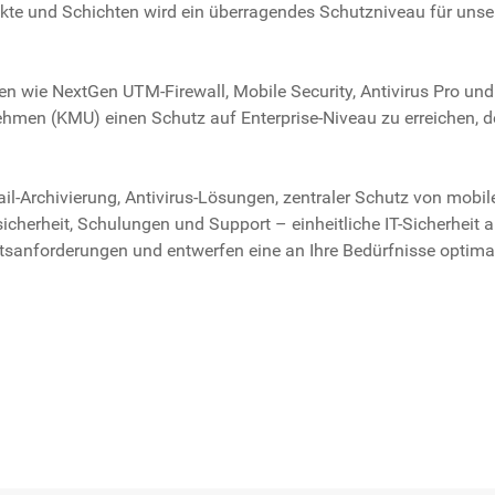
te und Schichten wird ein überragendes Schutzniveau für unse
wie NextGen UTM-Firewall, Mobile Security, Antivirus Pro und E
ehmen (KMU) einen Schutz auf Enterprise-Niveau zu erreichen, de
il-Archivierung, Antivirus-Lösungen, zentraler Schutz von mobi
herheit, Schulungen und Support – einheitliche IT-Sicherheit a
eitsanforderungen und entwerfen eine an Ihre Bedürfnisse optimal
fizierte MS-Office-Dateien im Umlauf