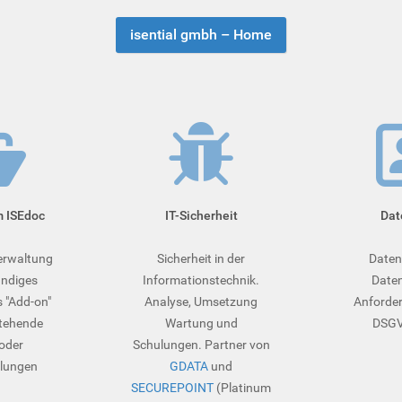
isential gmbh – Home
m ISEdoc
IT-Sicherheit
Dat
rwaltung
Sicherheit in der
Daten
ändiges
Informationstechnik.
Daten
 "Add-on"
Analyse, Umsetzung
Anforder
stehende
Wartung und
DSGVO
oder
Schulungen. Partner von
lungen
GDATA
und
SECUREPOINT
(Platinum